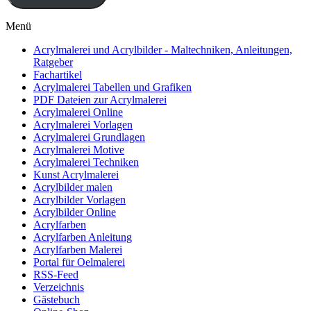
Menü
Acrylmalerei und Acrylbilder - Maltechniken, Anleitungen,
Ratgeber
Fachartikel
Acrylmalerei Tabellen und Grafiken
PDF Dateien zur Acrylmalerei
Acrylmalerei Online
Acrylmalerei Vorlagen
Acrylmalerei Grundlagen
Acrylmalerei Motive
Acrylmalerei Techniken
Kunst Acrylmalerei
Acrylbilder malen
Acrylbilder Vorlagen
Acrylbilder Online
Acrylfarben
Acrylfarben Anleitung
Acrylfarben Malerei
Portal für Oelmalerei
RSS-Feed
Verzeichnis
Gästebuch