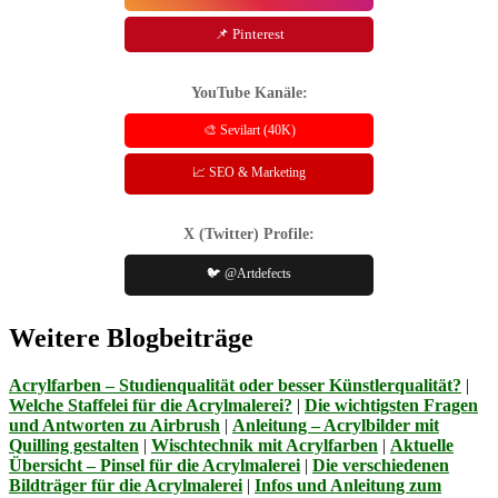
📌 Pinterest
YouTube Kanäle:
🎨 Sevilart (40K)
📈 SEO & Marketing
X (Twitter) Profile:
🐦 @Artdefects
Weitere Blogbeiträge
Acrylfarben – Studienqualität oder besser Künstlerqualität?
|
Welche Staffelei für die Acrylmalerei?
|
Die wichtigsten Fragen
und Antworten zu Airbrush
|
Anleitung – Acrylbilder mit
Quilling gestalten
|
Wischtechnik mit Acrylfarben
|
Aktuelle
Übersicht – Pinsel für die Acrylmalerei
|
Die verschiedenen
Bildträger für die Acrylmalerei
|
Infos und Anleitung zum