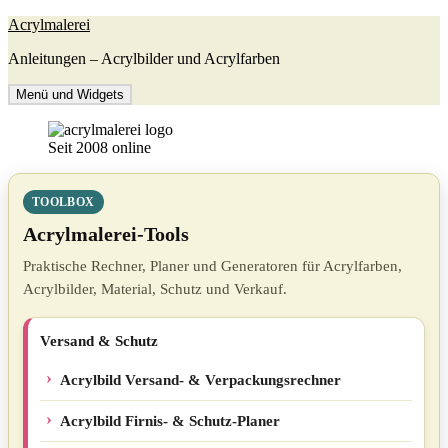
Zum
Acrylmalerei
Inhalt
Anleitungen – Acrylbilder und Acrylfarben
springen
Menü und Widgets
Seit 2008 online
TOOLBOX
Acrylmalerei-Tools
Praktische Rechner, Planer und Generatoren für Acrylfarben,
Acrylbilder, Material, Schutz und Verkauf.
Versand & Schutz
Acrylbild Versand- & Verpackungsrechner
Acrylbild Firnis- & Schutz-Planer