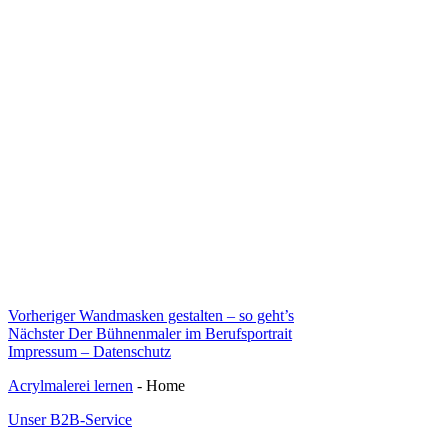
Beitragsnavigation
Vorheriger
Vorheriger
Wandmasken gestalten – so geht’s
Nächster
Beitrag:
Nächster
Der Bühnenmaler im Berufsportrait
Beitrag:
Impressum – Datenschutz
Acrylmalerei lernen
- Home
Unser B2B-Service