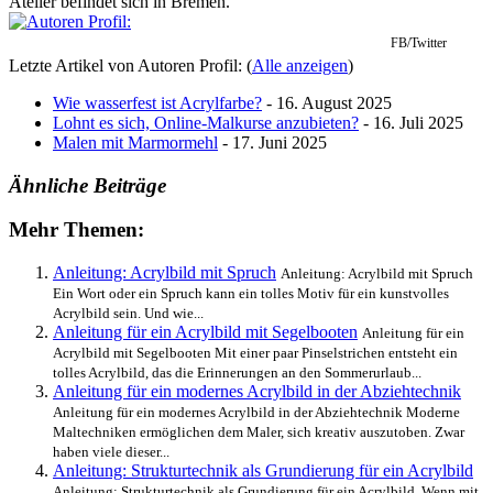
Atelier befindet sich in Bremen.
FB/Twitter
Letzte Artikel von Autoren Profil:
(
Alle anzeigen
)
Wie wasserfest ist Acrylfarbe?
- 16. August 2025
Lohnt es sich, Online-Malkurse anzubieten?
- 16. Juli 2025
Malen mit Marmormehl
- 17. Juni 2025
Ähnliche Beiträge
Mehr Themen:
Anleitung: Acrylbild mit Spruch
Anleitung: Acrylbild mit Spruch
Ein Wort oder ein Spruch kann ein tolles Motiv für ein kunstvolles
Acrylbild sein. Und wie...
Anleitung für ein Acrylbild mit Segelbooten
Anleitung für ein
Acrylbild mit Segelbooten Mit einer paar Pinselstrichen entsteht ein
tolles Acrylbild, das die Erinnerungen an den Sommerurlaub...
Anleitung für ein modernes Acrylbild in der Abziehtechnik
Anleitung für ein modernes Acrylbild in der Abziehtechnik Moderne
Maltechniken ermöglichen dem Maler, sich kreativ auszutoben. Zwar
haben viele dieser...
Anleitung: Strukturtechnik als Grundierung für ein Acrylbild
Anleitung: Strukturtechnik als Grundierung für ein Acrylbild Wenn mit