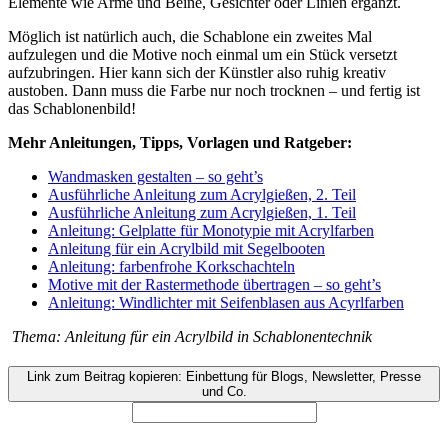
Elemente wie Arme und Beine, Gesichter oder Linien ergänzt.
Möglich ist natürlich auch, die Schablone ein zweites Mal
aufzulegen und die Motive noch einmal um ein Stück versetzt
aufzubringen. Hier kann sich der Künstler also ruhig kreativ
austoben. Dann muss die Farbe nur noch trocknen – und fertig ist
das Schablonenbild!
Mehr Anleitungen, Tipps, Vorlagen und Ratgeber:
Wandmasken gestalten – so geht’s
Ausführliche Anleitung zum Acrylgießen, 2. Teil
Ausführliche Anleitung zum Acrylgießen, 1. Teil
Anleitung: Gelplatte für Monotypie mit Acrylfarben
Anleitung für ein Acrylbild mit Segelbooten
Anleitung: farbenfrohe Korkschachteln
Motive mit der Rastermethode übertragen – so geht’s
Anleitung: Windlichter mit Seifenblasen aus Acyrlfarben
Thema: Anleitung für ein Acrylbild in Schablonentechnik
Link zum Beitrag kopieren: Einbettung für Blogs, Newsletter, Presse
und Co.