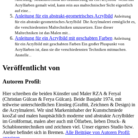
Acrylfarben gemalt wird, kann rein aus maltechnischer Sicht eigentlich
auf eine...
Anleitung für ein abstrakt-geometrisches Acrylbild
Anleitung
für ein abstrakt-geometrisches Acrylbild Die Acrylmalerei ermöglicht es,
die verschiedensten Maltechniken umzusetzen. Eine dieser
Maltechniken ist das Malen mit...
Anleitung für ein Acrylbild mit geschabten Farben
Anleitung
für ein Acrylbild mit geschabten Farben Ein großer Pluspunkt von
Acrylfarben ist, dass sie die verschiedensten Techniken mitmachen.
Anstelle...
Veröffentlicht von
Autoren Profil:
Hier schreiben die beiden Künstler und Maler RZA & Feryal
(Christian Gülcan & Ferya Gülcan). Beide Baujahr 1974, mit
teilweise unterschiedlichen Einstieg (Grafitti, Zeichnen & Design) in
die Acrylmalerei. Wir sind Markeninhaber der Kunstschmiede
kooZal und malen hauptsächlich moderne und abstrakte Acrylbilder
im Großformat, malen aber auch mit Ölfarben, lieben Druck- &
Schablonentechniken und zeichnen viel. Unser eigenes Studio bzw.
Atelier befindet sich in Bremen.
Alle Beiträge von Autoren Profil:
anzeigen