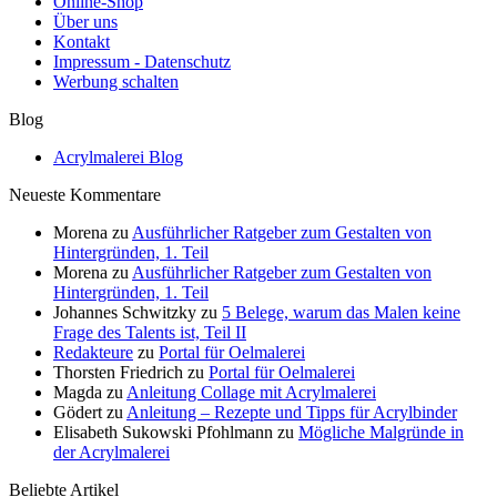
Online-Shop
Über uns
Kontakt
Impressum - Datenschutz
Werbung schalten
Blog
Acrylmalerei Blog
Neueste Kommentare
Morena
zu
Ausführlicher Ratgeber zum Gestalten von
Hintergründen, 1. Teil
Morena
zu
Ausführlicher Ratgeber zum Gestalten von
Hintergründen, 1. Teil
Johannes Schwitzky
zu
5 Belege, warum das Malen keine
Frage des Talents ist, Teil II
Redakteure
zu
Portal für Oelmalerei
Thorsten Friedrich
zu
Portal für Oelmalerei
Magda
zu
Anleitung Collage mit Acrylmalerei
Gödert
zu
Anleitung – Rezepte und Tipps für Acrylbinder
Elisabeth Sukowski Pfohlmann
zu
Mögliche Malgründe in
der Acrylmalerei
Beliebte Artikel