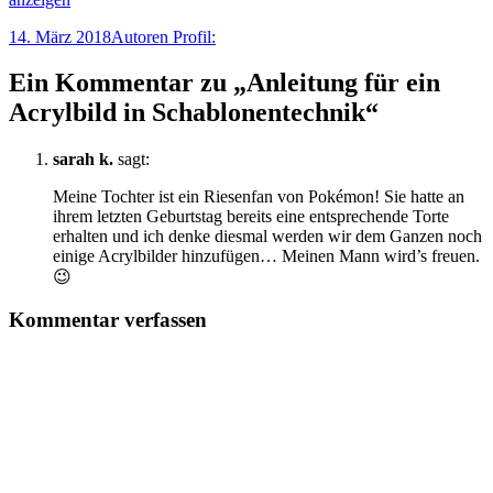
Veröffentlicht
Autor
14. März 2018
Autoren Profil:
am
Ein Kommentar zu „Anleitung für ein
Acrylbild in Schablonentechnik“
sarah k.
sagt:
Meine Tochter ist ein Riesenfan von Pokémon! Sie hatte an
ihrem letzten Geburtstag bereits eine entsprechende Torte
erhalten und ich denke diesmal werden wir dem Ganzen noch
einige Acrylbilder hinzufügen… Meinen Mann wird’s freuen.
😉
Kommentar verfassen