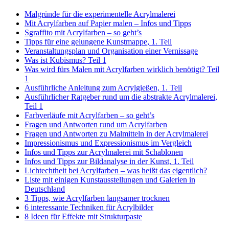
Malgründe für die experimentelle Acrylmalerei
Mit Acrylfarben auf Papier malen – Infos und Tipps
Sgraffito mit Acrylfarben – so geht’s
Tipps für eine gelungene Kunstmappe, 1. Teil
Veranstaltungsplan und Organisation einer Vernissage
Was ist Kubismus? Teil 1
Was wird fürs Malen mit Acrylfarben wirklich benötigt? Teil
1
Ausführliche Anleitung zum Acrylgießen, 1. Teil
Ausführlicher Ratgeber rund um die abstrakte Acrylmalerei,
Teil 1
Farbverläufe mit Acrylfarben – so geht’s
Fragen und Antworten rund um Acrylfarben
Fragen und Antworten zu Malmitteln in der Acrylmalerei
Impressionismus und Expressionismus im Vergleich
Infos und Tipps zur Acrylmalerei mit Schablonen
Infos und Tipps zur Bildanalyse in der Kunst, 1. Teil
Lichtechtheit bei Acrylfarben – was heißt das eigentlich?
Liste mit einigen Kunstausstellungen und Galerien in
Deutschland
3 Tipps, wie Acrylfarben langsamer trocknen
6 interessante Techniken für Acrylbilder
8 Ideen für Effekte mit Strukturpaste