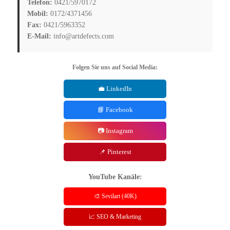
Telefon:
0421/5970172
Mobil:
0172/4371456
Fax:
0421/5963352
E-Mail:
info@artdefects.com
Folgen Sie uns auf Social Media:
💼 LinkedIn
📘 Facebook
📷 Instagram
📌 Pinterest
YouTube Kanäle:
🎨 Sevilart (40K)
📈 SEO & Marketing