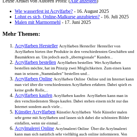
Letzte Artikel von Autoren Profil:
(
Alle anzeigen
)
Wie wasserfest ist Acrylfarbe?
- 16. August 2025
Lohnt es sich, Online-Malkurse anzubieten?
- 16. Juli 2025
Malen mit Marmormehl
- 17. Juni 2025
Mehr Themen:
Acrylfarben Hersteller
Acrylfarben Hersteller Hersteller von
Acrylfarben bieten ihre Produkte in den verschiedensten Geschäften und
Baumärkten an. Um jedoch auch „überregionale“ Kunden...
Acrylfarben bestellen
Acrylfarben bestellen Wer Acrylfarben
bestellen möchte, hat im Prinzip zwei Möglichkeiten. Zum einen kann
man in seinem „Stammladen“ bestellen und...
Acrylfarben Online
Acrylfarben Online Online und im Internet kann
man viel über die verschiedensten Acrylfarben erfahren. Dabei spielt es
keine große Rolle,...
Acrylfarben kaufen
Acrylfarben kaufen Acrylfarben kann man in
den verschiedensten Shops kaufen. Dabei stehen einem nicht nur das
Internet sondern auch viele...
Künstler Acrylfarben
Künstler Acrylfarben Viele Künstler malen
sehr gerne mit Acrylfarben und lassen sich dabei die schönsten Bilder
einfallen, wenn sie einmal...
Acrylmalerei Online
Acrylmalerei Online Über die Acrylmalerei
kann man sich natürlich sehr vielfältig auch online informieren. Von