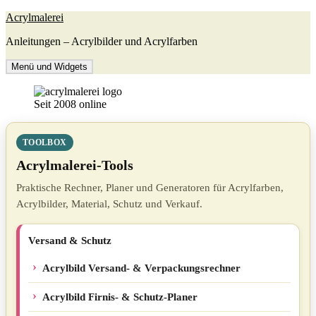
Zum
Acrylmalerei
Inhalt
Anleitungen – Acrylbilder und Acrylfarben
springen
Menü und Widgets
Seit 2008 online
TOOLBOX
Acrylmalerei-Tools
Praktische Rechner, Planer und Generatoren für Acrylfarben,
Acrylbilder, Material, Schutz und Verkauf.
Versand & Schutz
Acrylbild Versand- & Verpackungsrechner
Acrylbild Firnis- & Schutz-Planer