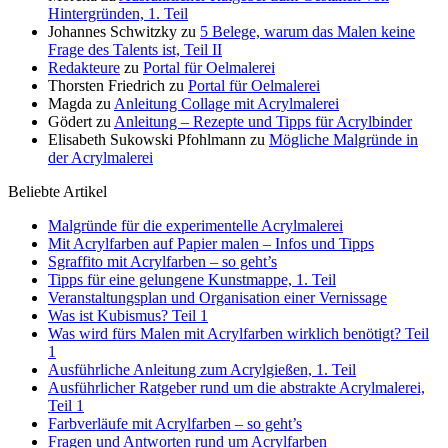
Hintergründen, 1. Teil
Johannes Schwitzky
zu
5 Belege, warum das Malen keine
Frage des Talents ist, Teil II
Redakteure
zu
Portal für Oelmalerei
Thorsten Friedrich
zu
Portal für Oelmalerei
Magda
zu
Anleitung Collage mit Acrylmalerei
Gödert
zu
Anleitung – Rezepte und Tipps für Acrylbinder
Elisabeth Sukowski Pfohlmann
zu
Mögliche Malgründe in
der Acrylmalerei
Beliebte Artikel
Malgründe für die experimentelle Acrylmalerei
Mit Acrylfarben auf Papier malen – Infos und Tipps
Sgraffito mit Acrylfarben – so geht’s
Tipps für eine gelungene Kunstmappe, 1. Teil
Veranstaltungsplan und Organisation einer Vernissage
Was ist Kubismus? Teil 1
Was wird fürs Malen mit Acrylfarben wirklich benötigt? Teil
1
Ausführliche Anleitung zum Acrylgießen, 1. Teil
Ausführlicher Ratgeber rund um die abstrakte Acrylmalerei,
Teil 1
Farbverläufe mit Acrylfarben – so geht’s
Fragen und Antworten rund um Acrylfarben