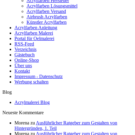
Acrylfarben Hersteller
Acrylfarben Lösungsmittel
Acrylfarben Versand
Airbrush Acrylfarben
Künstler Acrylfarben
Acrylfarben Anleitung
Acrylfarben Malerei
Portal für Oelmalerei
RSS-Feed
Verzeichnis
Gästebuch
Online-Shop
Über uns
Kontakt
Impressum - Datenschutz
Werbung schalten
Blog
Acrylmalerei Blog
Neueste Kommentare
Morena
zu
Ausführlicher Ratgeber zum Gestalten von
Hintergründen, 1. Teil
Morena
zu
Ausführlicher Ratgeber zum Gestalten von