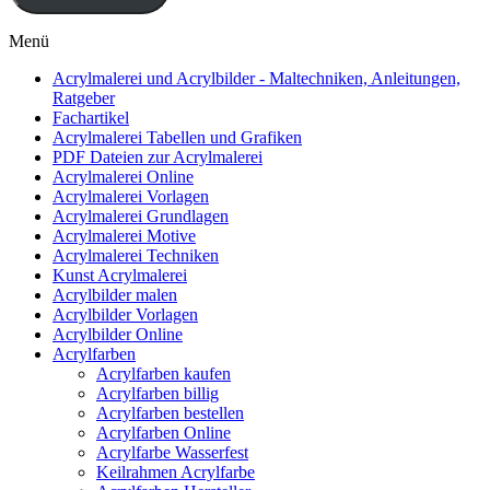
Menü
Acrylmalerei und Acrylbilder - Maltechniken, Anleitungen,
Ratgeber
Fachartikel
Acrylmalerei Tabellen und Grafiken
PDF Dateien zur Acrylmalerei
Acrylmalerei Online
Acrylmalerei Vorlagen
Acrylmalerei Grundlagen
Acrylmalerei Motive
Acrylmalerei Techniken
Kunst Acrylmalerei
Acrylbilder malen
Acrylbilder Vorlagen
Acrylbilder Online
Acrylfarben
Acrylfarben kaufen
Acrylfarben billig
Acrylfarben bestellen
Acrylfarben Online
Acrylfarbe Wasserfest
Keilrahmen Acrylfarbe