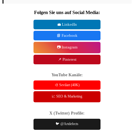
Folgen Sie uns auf Social Media:
💼 LinkedIn
📘 Facebook
📷 Instagram
📌 Pinterest
YouTube Kanäle:
🎨 Sevilart (40K)
📈 SEO & Marketing
X (Twitter) Profile:
🐦 @Artdefects