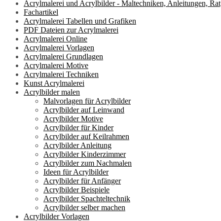
Acrylmalerei und Acrylbilder - Maltechniken, Anleitungen, Ra
Fachartikel
Acrylmalerei Tabellen und Grafiken
PDF Dateien zur Acrylmalerei
Acrylmalerei Online
Acrylmalerei Vorlagen
Acrylmalerei Grundlagen
Acrylmalerei Motive
Acrylmalerei Techniken
Kunst Acrylmalerei
Acrylbilder malen
Malvorlagen für Acrylbilder
Acrylbilder auf Leinwand
Acrylbilder Motive
Acrylbilder für Kinder
Acrylbilder auf Keilrahmen
Acrylbilder Anleitung
Acrylbilder Kinderzimmer
Acrylbilder zum Nachmalen
Ideen für Acrylbilder
Acrylbilder für Anfänger
Acrylbilder Beispiele
Acrylbilder Spachteltechnik
Acrylbilder selber machen
Acrylbilder Vorlagen