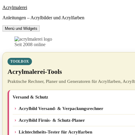
Zum
Acrylmalerei
Inhalt
Anleitungen – Acrylbilder und Acrylfarben
springen
Menü und Widgets
Seit 2008 online
TOOLBOX
Acrylmalerei-Tools
Praktische Rechner, Planer und Generatoren für Acrylfarben, Acrylb
Versand & Schutz
Acrylbild Versand- & Verpackungsrechner
Acrylbild Firnis- & Schutz-Planer
Lichtechtheits-Tester für Acrylfarben