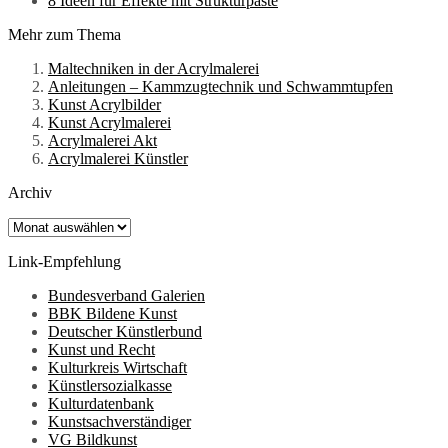
8 Ideen für Effekte mit Strukturpaste
Mehr zum Thema
Maltechniken in der Acrylmalerei
Anleitungen – Kammzugtechnik und Schwammtupfen
Kunst Acrylbilder
Kunst Acrylmalerei
Acrylmalerei Akt
Acrylmalerei Künstler
Archiv
Archiv
Link-Empfehlung
Bundesverband Galerien
BBK Bildene Kunst
Deutscher Künstlerbund
Kunst und Recht
Kulturkreis Wirtschaft
Künstlersozialkasse
Kulturdatenbank
Kunstsachverständiger
VG Bildkunst