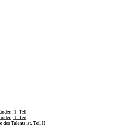
nden, 1. Teil
nden, 1. Teil
es Talents ist, Teil II