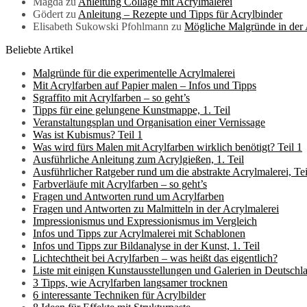
Magda
zu
Anleitung Collage mit Acrylmalerei
Gödert
zu
Anleitung – Rezepte und Tipps für Acrylbinder
Elisabeth Sukowski Pfohlmann
zu
Mögliche Malgründe in der 
Beliebte Artikel
Malgründe für die experimentelle Acrylmalerei
Mit Acrylfarben auf Papier malen – Infos und Tipps
Sgraffito mit Acrylfarben – so geht’s
Tipps für eine gelungene Kunstmappe, 1. Teil
Veranstaltungsplan und Organisation einer Vernissage
Was ist Kubismus? Teil 1
Was wird fürs Malen mit Acrylfarben wirklich benötigt? Teil 1
Ausführliche Anleitung zum Acrylgießen, 1. Teil
Ausführlicher Ratgeber rund um die abstrakte Acrylmalerei, Tei
Farbverläufe mit Acrylfarben – so geht’s
Fragen und Antworten rund um Acrylfarben
Fragen und Antworten zu Malmitteln in der Acrylmalerei
Impressionismus und Expressionismus im Vergleich
Infos und Tipps zur Acrylmalerei mit Schablonen
Infos und Tipps zur Bildanalyse in der Kunst, 1. Teil
Lichtechtheit bei Acrylfarben – was heißt das eigentlich?
Liste mit einigen Kunstausstellungen und Galerien in Deutschl
3 Tipps, wie Acrylfarben langsamer trocknen
6 interessante Techniken für Acrylbilder