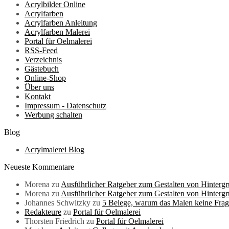
Acrylbilder Online
Acrylfarben
Acrylfarben Anleitung
Acrylfarben Malerei
Portal für Oelmalerei
RSS-Feed
Verzeichnis
Gästebuch
Online-Shop
Über uns
Kontakt
Impressum - Datenschutz
Werbung schalten
Blog
Acrylmalerei Blog
Neueste Kommentare
Morena
zu
Ausführlicher Ratgeber zum Gestalten von Hintergrü
Morena
zu
Ausführlicher Ratgeber zum Gestalten von Hintergrü
Johannes Schwitzky
zu
5 Belege, warum das Malen keine Frage d
Redakteure
zu
Portal für Oelmalerei
Thorsten Friedrich
zu
Portal für Oelmalerei