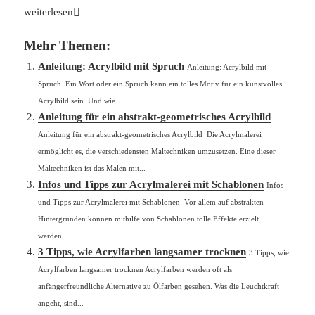
Anleitung: Simple Feuchtpalette für die Acrylmalerei
weiterlesen
Mehr Themen:
Anleitung: Acrylbild mit Spruch
Anleitung: Acrylbild mit
Spruch Ein Wort oder ein Spruch kann ein tolles Motiv für ein kunstvolles
Acrylbild sein. Und wie...
Anleitung für ein abstrakt-geometrisches Acrylbild
Anleitung für ein abstrakt-geometrisches Acrylbild Die Acrylmalerei
ermöglicht es, die verschiedensten Maltechniken umzusetzen. Eine dieser
Maltechniken ist das Malen mit...
Infos und Tipps zur Acrylmalerei mit Schablonen
Infos
und Tipps zur Acrylmalerei mit Schablonen Vor allem auf abstrakten
Hintergründen können mithilfe von Schablonen tolle Effekte erzielt
werden....
3 Tipps, wie Acrylfarben langsamer trocknen
3 Tipps, wie
Acrylfarben langsamer trocknen Acrylfarben werden oft als
anfängerfreundliche Alternative zu Ölfarben gesehen. Was die Leuchtkraft
angeht, sind...