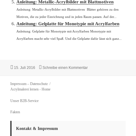
Anleitung: Metallic-Acrylbilder mit Blattmotiven
Anleitung: Metallic-Acrylbilder mit Blattmotiven Blätter gehören zu den
Motiven, die zu jeder Einrichtung und in jeden Raum passen. Auf der...
Anleitung: Gelplatte für Monotypie mit Acrylfarben
Anleitung: Gelplatte für Monotypie mit Acrylfarben Monotypie mit
Acrylfarben macht sehr viel Spaß. Und die Gelplatte dafür lässt sich ganz...
Veröffentlicht
zu Anleitung: Simple Feuchtpa
15. Juli 2016
Schreibe einen Kommentar
am
Impressum – Datenschutz
Acrylmalerei lernen
- Home
Unser B2B-Service
Fakten
Kontakt & Impressum